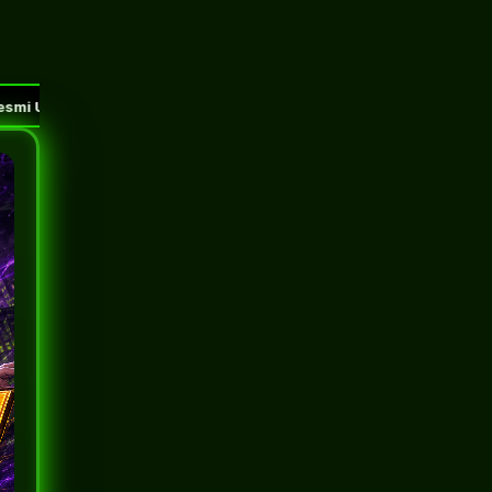
 UG168!!