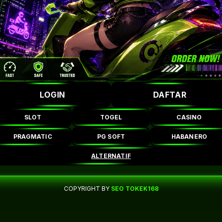
LOGIN
DAFTAR
SLOT
TOGEL
CASINO
PRAGMATIC
PG SOFT
HABANERO
ALTERNATIF
COPYRIGHT BY
SEO TOKEK168