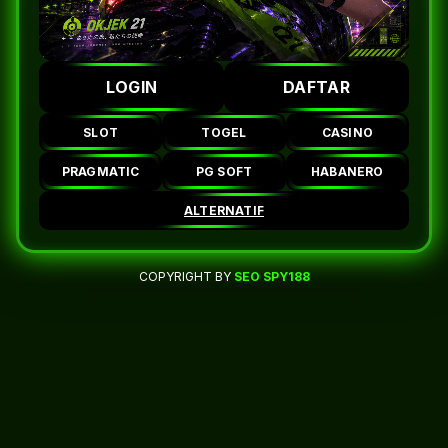
LOGIN
DAFTAR
SLOT
TOGEL
CASINO
PRAGMATIC
PG SOFT
HABANERO
ALTERNATIF
COPYRIGHT BY
SEO SPY188