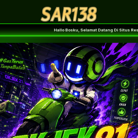
Hallo Bosku, Selamat Datang Di Situs Resmi 