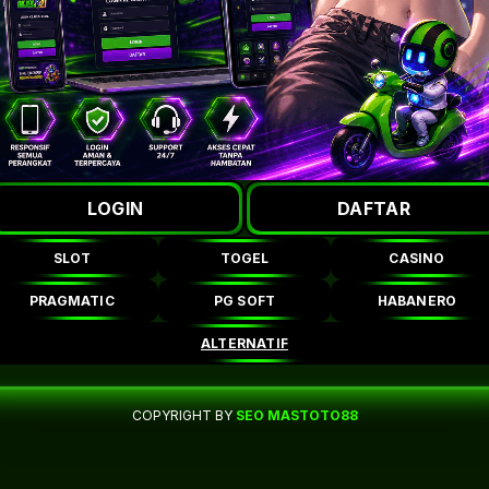
LOGIN
DAFTAR
SLOT
TOGEL
CASINO
PRAGMATIC
PG SOFT
HABANERO
ALTERNATIF
COPYRIGHT BY
SEO MASTOTO88