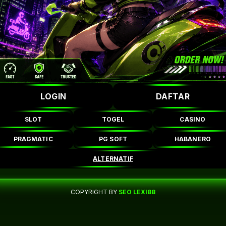
LOGIN
DAFTAR
SLOT
TOGEL
CASINO
PRAGMATIC
PG SOFT
HABANERO
ALTERNATIF
COPYRIGHT BY
SEO LEXI88