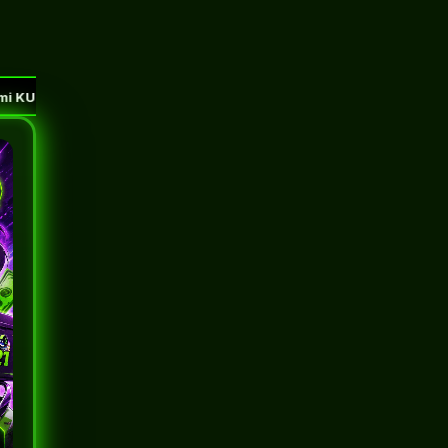
KUMIS88!!