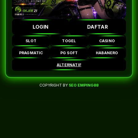
LOGIN
DAFTAR
SLOT
TOGEL
CASINO
PRAGMATIC
PG SOFT
HABANERO
ALTERNATIF
COPYRIGHT BY
SEO EMPING88