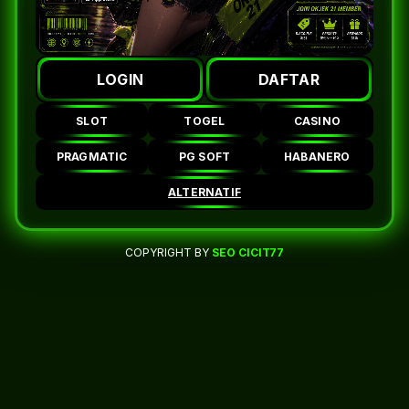
LOGIN
DAFTAR
SLOT
TOGEL
CASINO
PRAGMATIC
PG SOFT
HABANERO
ALTERNATIF
COPYRIGHT BY
SEO CICIT77