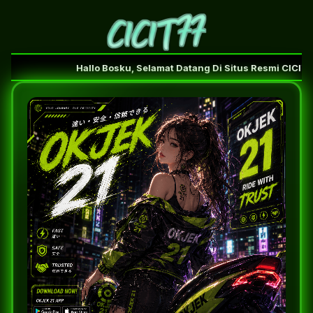
Hallo Bosku, Selamat Datang Di Situs Resmi CICIT77!