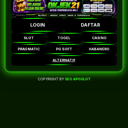
LOGIN
DAFTAR
SLOT
TOGEL
CASINO
PRAGMATIC
PG SOFT
HABANERO
ALTERNATIF
COPYRIGHT BY
SEO APGSLOT